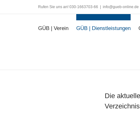
Zum
Rufen Sie uns an! 030-1663703-66
|
info@gueb-online.de
Inhalt
springen
GÜB | Verein
GÜB | Dienstleistungen
Die aktuell
Verzeichni