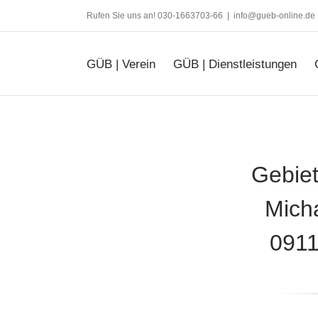
Zum
Rufen Sie uns an! 030-1663703-66
|
info@gueb-online.de
Inhalt
springen
GÜB | Verein
GÜB | Dienstleistungen
Gebie
Mich
0911